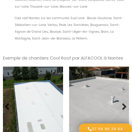
sur-Loire, Thouaré-sur-Loire, Mauves-sur-Loire.
Cool roof Nantes sur les communes Sud Loire : Basse-Goulaine, Saint-
Sébastien-sur-Loire, Vertou, Rezé, Les Sorinières, Bouguenais, Saint-
Aignan de Grand Lieu, Bouaye, Saint-Léger-les-Vignes, Brain, La
Montagne, Saint-Jean-de-Boisseau, Le Pellerin.
Exemple de chantiers Cool Roof par ALFACOOL à Nantes
07 56 96 29 44