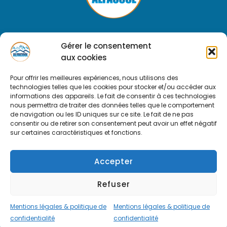
Pour les professionnels
Gérer le consentement
aux cookies
Pour les particuliers
Pour offrir les meilleures expériences, nous utilisons des
Peinture Alfacool
technologies telles que les cookies pour stocker et/ou accéder aux
informations des appareils. Le fait de consentir à ces technologies
nous permettra de traiter des données telles que le comportement
Mentions légales & politique de confidentialité
de navigation ou les ID uniques sur ce site. Le fait de ne pas
consentir ou de retirer son consentement peut avoir un effet négatif
sur certaines caractéristiques et fonctions.
ALFACOOL / Romuald Borie
07 56 96 29 44
Accepter
Refuser
Rendez-vous AUDIT
Mentions légales & politique de
Mentions légales & politique de
confidentialité
confidentialité